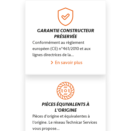
Saint-Ay
Corse
Maine-et-Loire
Saint-Florent-sur-Cher
Fort-de-France
Canton de Saint-Denis-4
Chambray-lès-Tours
Bouches-du-Rhône
Soisy-sous-Montmorency
Var
Chapet
GARANTIE CONSTRUCTEUR
PRÉSERVÉE
Saint-Philbert-de-Grand-Lieu
Conformément au règlement
Trappes
européen (CE) n°461/2010 et aux
lignes directrices de la…
En savoir plus
PIÈCES ÉQUIVALENTS À
L'ORIGINE
Pièces d’origine et équivalentes à
l’origine. Le réseau Technicar Services
vous propose…