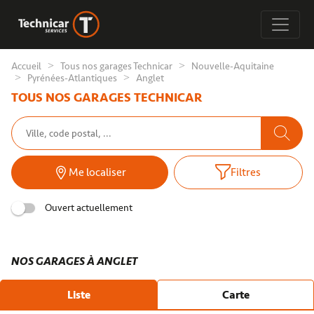
Accueil
Tous nos garages Technicar
Nouvelle-Aquitaine
Pyrénées-Atlantiques
Anglet
TOUS NOS GARAGES TECHNICAR
Me localiser
Filtres
Ouvert actuellement
NOS GARAGES À ANGLET
Liste
Carte